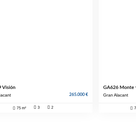
 Visión
GA626 Monte y
265.000 €
lacant
Gran Alacant
3
2
75 m²