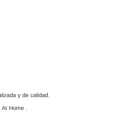
izada y de calidad.
a At Home .