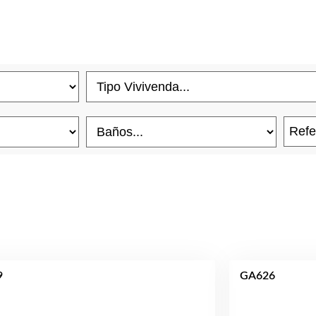
9
GA626