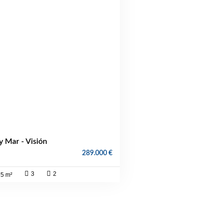
 Mar - Visión
289.000 €
3
2
75 m²