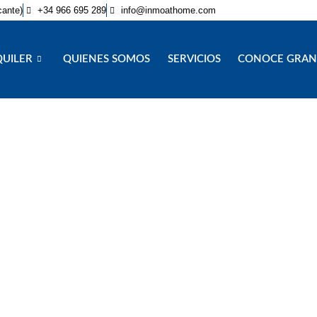
cante)
+34 966 695 289
info@inmoathome.com
QUILER
QUIENES SOMOS
SERVICIOS
CONOCE GRAN
Visión
INMOBILIARIA AT HOME