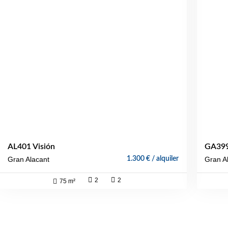
AL401 Visión
GA399
Gran Alacant
1.300 € / alquiler
Gran A
2
2
75 m²