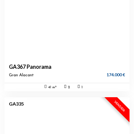
GA367 Panorama
174.000 €
Gran Alacant
41 m²
2
1
EXCLUSIVA
VENDIDA
GA335