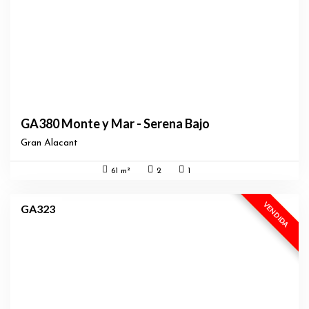
GA380 Monte y Mar - Serena Bajo
Gran Alacant
61 m²
2
1
EXCLUSIVA
VENDIDA
GA323