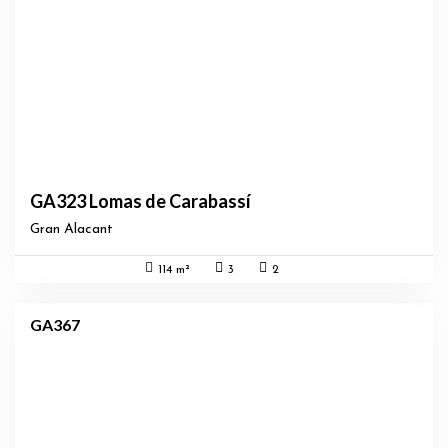
GA323 Lomas de Carabassí
Gran Alacant
114 m²
3
2
GA367