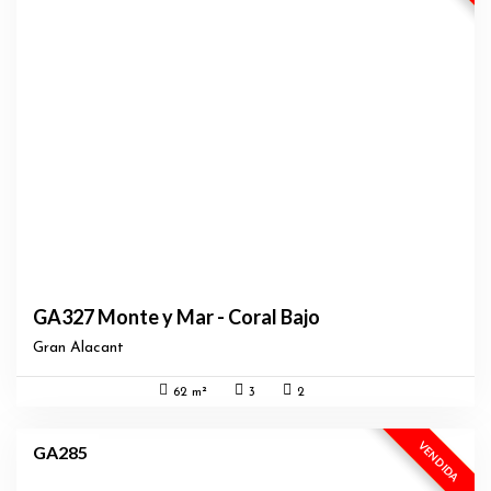
GA327 Monte y Mar - Coral Bajo
Gran Alacant
62 m²
3
2
EXCLUSIVA
VENDIDA
GA285