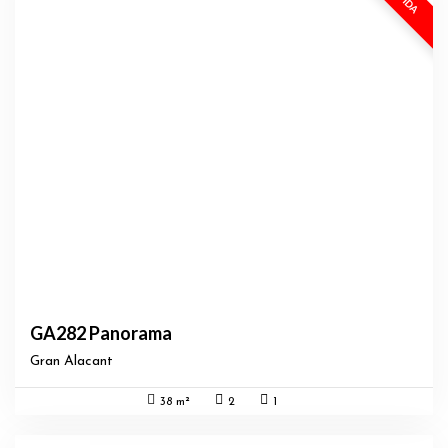
GA282 Panorama
Gran Alacant
38 m²
2
1